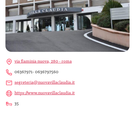
via flaminia nuova, 280 - roma
06367971- 0636797560
segreteria@nuovavillaclaudia.it
https://www.nuovavillaclaudia.it
35