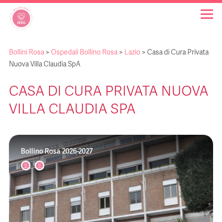
Bollini Rosa
>
Ospedali Bollino Rosa
>
Lazio
>
Casa di Cura Privata
OSPEDALI BOLLINO ROSA
Nuova Villa Claudia SpA
CASA DI CURA PRIVATA NUOVA
INIZIATIVE
VILLA CLAUDIA SPA
NOTIZIE
Bollino Rosa 2026-2027
FAQ
CHI SIAMO