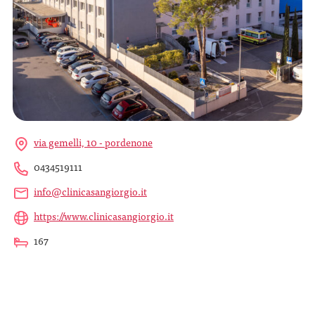
via gemelli, 10 - pordenone
0434519111
info@clinicasangiorgio.it
https://www.clinicasangiorgio.it
167