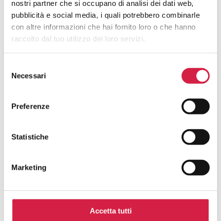
nostri partner che si occupano di analisi dei dati web,
Popolazione?
pubblicità e social media, i quali potrebbero combinarle
con altre informazioni che hai fornito loro o che hanno
raccolto dal tuo utilizzo dei loro servizi.
Selezione
Necessari
del
Hai avuto un’esperienza in questa
consenso
struttura e desideri inviarci un tuo
Preferenze
feedback?
La tua opinione è fondamentale per noi! Scrivi una
Statistiche
recensione per contribuire al continuo miglioramento dei
servizi degli ospedali con il Bollino Rosa.
Marketing
Nome e cognome*
Accetta tutti