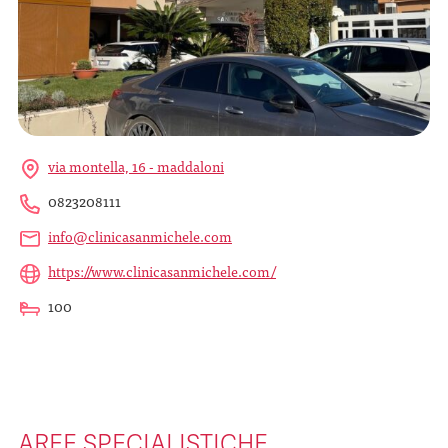
via montella, 16 - maddaloni
0823208111
info@clinicasanmichele.com
https://www.clinicasanmichele.com/
100
AREE SPECIALISTICHE