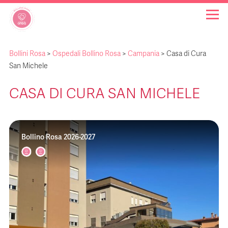
Bollini Rosa
>
Ospedali Bollino Rosa
>
Campania
>
Casa di Cura
OSPEDALI BOLLINO ROSA
San Michele
CASA DI CURA SAN MICHELE
INIZIATIVE
NOTIZIE
Bollino Rosa 2026-2027
FAQ
CHI SIAMO