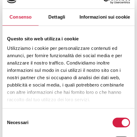
Quali Sono I Vantaggi Per La
Consenso
Dettagli
Informazioni sui cookie
Popolazione?
Questo sito web utilizza i cookie
Utilizziamo i cookie per personalizzare contenuti ed
annunci, per fornire funzionalità dei social media e per
analizzare il nostro traffico. Condividiamo inoltre
Hai avuto un’esperienza in questa
informazioni sul modo in cui utilizzi il nostro sito con i
struttura e desideri inviarci un tuo
nostri partner che si occupano di analisi dei dati web,
feedback?
pubblicità e social media, i quali potrebbero combinarle
con altre informazioni che hai fornito loro o che hanno
La tua opinione è fondamentale per noi! Scrivi una
raccolto dal tuo utilizzo dei loro servizi.
recensione per contribuire al continuo miglioramento dei
servizi degli ospedali con il Bollino Rosa.
Selezione
Necessari
del
consenso
Nome e cognome*