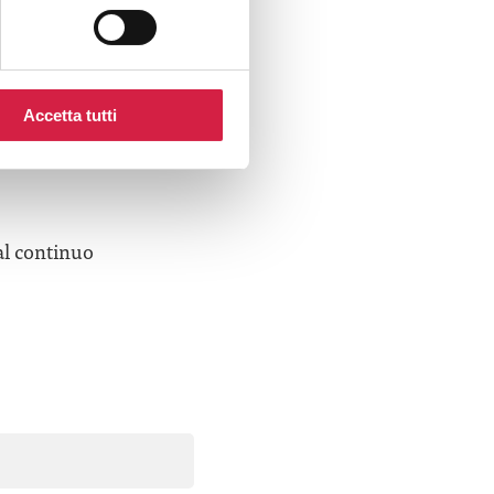
Accetta tutti
e desideri
al continuo