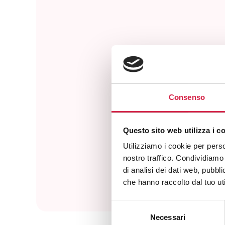
Consenso
Com
Questo sito web utilizza i c
Utilizziamo i cookie per perso
nostro traffico. Condividiamo 
di analisi dei dati web, pubbl
che hanno raccolto dal tuo uti
Selezione
Necessari
del