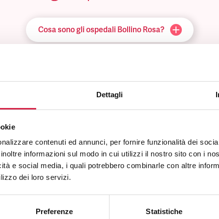
Cosa sono gli ospedali Bollino Rosa?
Come viene assegnato il Bollino Rosa?
Come riconosco un ospedale Bollino Rosa?
Dettagli
e posso utilizzare i servizi offerti dall’ospedale Bollino Rosa?
ookie
nalizzare contenuti ed annunci, per fornire funzionalità dei socia
inoltre informazioni sul modo in cui utilizzi il nostro sito con i n
Quali sono i vantaggi per la popolazione?
icità e social media, i quali potrebbero combinarle con altre inform
lizzo dei loro servizi.
Preferenze
Statistiche