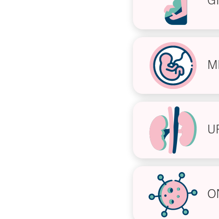
G
M
U
O