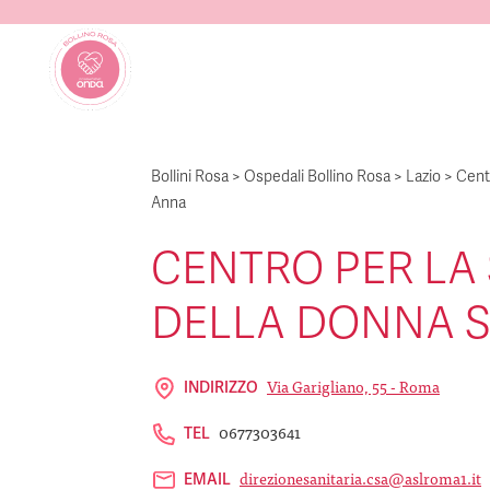
Bollini Rosa
>
Ospedali Bollino Rosa
>
Lazio
>
Centr
Anna
CENTRO PER LA
DELLA DONNA S
Via Garigliano, 55 - Roma
INDIRIZZO
0677303641
TEL
direzionesanitaria.csa@aslroma1.it
EMAIL