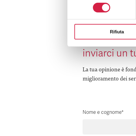
consenso
Rifiuta
Hai avuto un
inviarci un 
La tua opinione è fond
miglioramento dei serv
Nome e cognome*