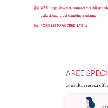
https://www.aslroma1.it/presidi-ospeda
WEB
della-donna-e-del-bambino-santanna
4
POSTI LETTO ACCREDITATI
AREE SPECI
Consulta i servizi offe