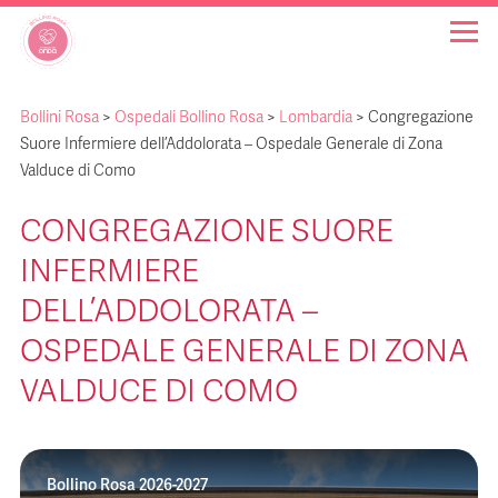
Bollini Rosa
>
Ospedali Bollino Rosa
>
Lombardia
>
Congregazione
OSPEDALI BOLLINO ROSA
Suore Infermiere dell’Addolorata – Ospedale Generale di Zona
Valduce di Como
INIZIATIVE
CONGREGAZIONE SUORE
INFERMIERE
NOTIZIE
DELL’ADDOLORATA –
FAQ
OSPEDALE GENERALE DI ZONA
VALDUCE DI COMO
CHI SIAMO
Bollino Rosa 2026-2027