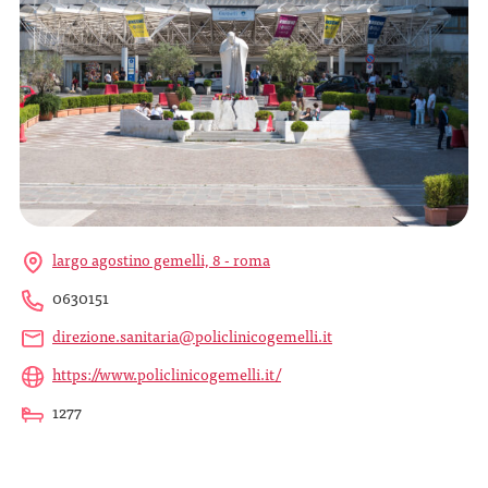
largo agostino gemelli, 8 - roma
0630151
direzione.sanitaria@policlinicogemelli.it
https://www.policlinicogemelli.it/
1277