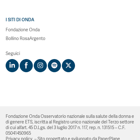
I SITI DI ONDA
Fondazione Onda
Bollino RosaArgento
Seguici
Fondazione Onda Osservatorio nazionale sulla salute della donna e
di genere ETS, iscritta al Registro unico nazionale del Terzo settore
di cui all’art. 45 D.Lgs. del 3 luglio 2017 n. 117, rep. n. 131515 – C.F.
05041450965
Privacy policy
–
Sito progettato e sviluppato da PaperPlane