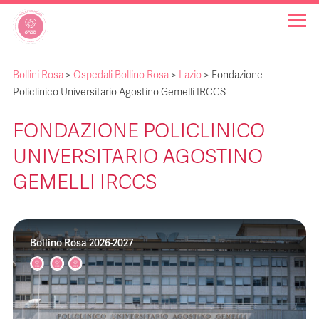
Bollini Rosa
>
Ospedali Bollino Rosa
>
Lazio
>
Fondazione
OSPEDALI BOLLINO ROSA
Policlinico Universitario Agostino Gemelli IRCCS
FONDAZIONE POLICLINICO
INIZIATIVE
UNIVERSITARIO AGOSTINO
NOTIZIE
GEMELLI IRCCS
FAQ
Bollino Rosa 2026-2027
CHI SIAMO