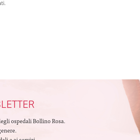
ti.
SLETTER
degli ospedali Bollino Rosa.
genere.
li e ai servizi.