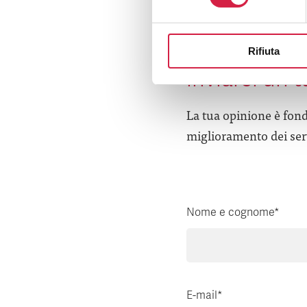
Hai avuto un
Rifiuta
inviarci un 
La tua opinione è fond
miglioramento dei serv
Nome e cognome*
E-mail*