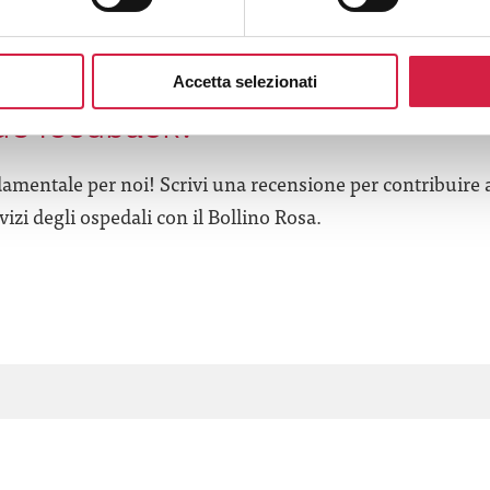
’esperienza in questa struttura 
Accetta selezionati
tuo feedback?
amentale per noi! Scrivi una recensione per contribuire 
izi degli ospedali con il Bollino Rosa.