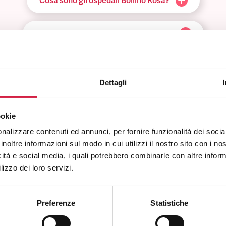
Cosa sono gli ospedali Bollino Rosa?
Come viene assegnato il Bollino Rosa?
Come riconosco un ospedale Bollino Rosa?
Dettagli
e posso utilizzare i servizi offerti dall’ospedale Bollino Rosa?
ookie
Quali sono i vantaggi per la popolazione?
nalizzare contenuti ed annunci, per fornire funzionalità dei socia
inoltre informazioni sul modo in cui utilizzi il nostro sito con i n
icità e social media, i quali potrebbero combinarle con altre inform
lizzo dei loro servizi.
Preferenze
Statistiche