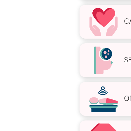
C
S
O