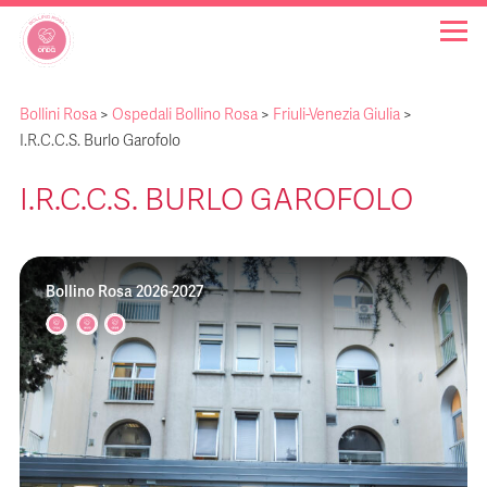
Bollini Rosa
>
Ospedali Bollino Rosa
>
Friuli-Venezia Giulia
>
OSPEDALI BOLLINO ROSA
I.R.C.C.S. Burlo Garofolo
I.R.C.C.S. BURLO GAROFOLO
INIZIATIVE
NOTIZIE
Bollino Rosa 2026-2027
FAQ
CHI SIAMO