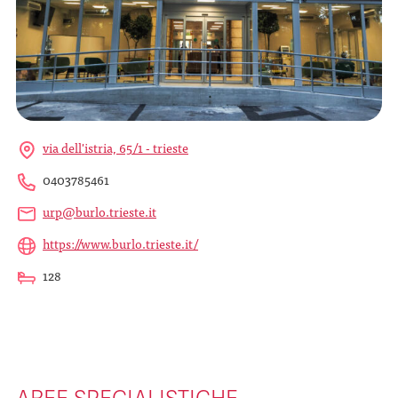
via dell'istria, 65/1 - trieste
0403785461
urp@burlo.trieste.it
https://www.burlo.trieste.it/
128