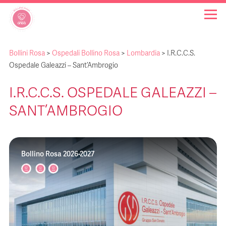
Bollini Rosa
>
Ospedali Bollino Rosa
>
Lombardia
>
I.R.C.C.S.
OSPEDALI BOLLINO ROSA
Ospedale Galeazzi – Sant’Ambrogio
I.R.C.C.S. OSPEDALE GALEAZZI –
INIZIATIVE
SANT’AMBROGIO
NOTIZIE
Bollino Rosa 2026-2027
FAQ
CHI SIAMO