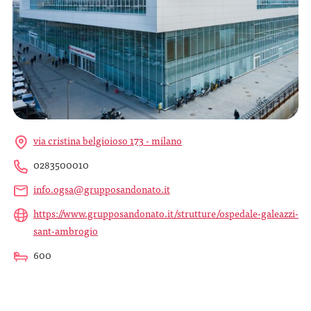
via cristina belgioioso 173 - milano
0283500010
info.ogsa@grupposandonato.it
https://www.grupposandonato.it/strutture/ospedale-galeazzi-
sant-ambrogio
600