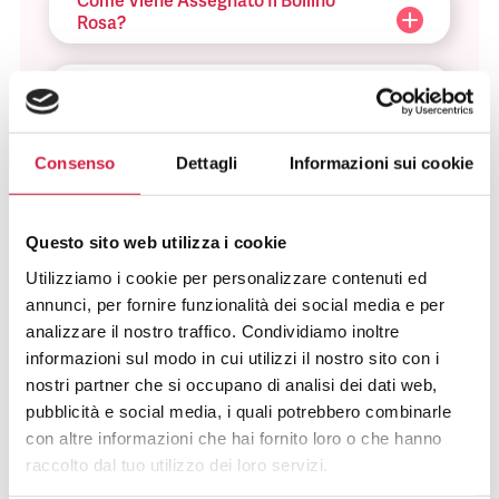
Come Viene Assegnato Il Bollino
Rosa?
Come Riconosco Un Ospedale Bollino
Rosa?
Consenso
Dettagli
Informazioni sui cookie
Come Posso Utilizzare I Servizi Offerti
Dall’ospedale Bollino Rosa?
Questo sito web utilizza i cookie
Quali Sono I Vantaggi Per La
Popolazione?
Utilizziamo i cookie per personalizzare contenuti ed
annunci, per fornire funzionalità dei social media e per
analizzare il nostro traffico. Condividiamo inoltre
informazioni sul modo in cui utilizzi il nostro sito con i
nostri partner che si occupano di analisi dei dati web,
pubblicità e social media, i quali potrebbero combinarle
con altre informazioni che hai fornito loro o che hanno
Hai avuto un’esperienza in questa
raccolto dal tuo utilizzo dei loro servizi.
struttura e desideri inviarci un tuo