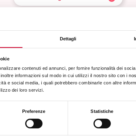
Come riconosco un ospedale Bollino Rosa?
e posso utilizzare i servizi offerti dall’ospedale Bollino Rosa?
Dettagli
Quali sono i vantaggi per la popolazione?
ookie
nalizzare contenuti ed annunci, per fornire funzionalità dei socia
inoltre informazioni sul modo in cui utilizzi il nostro sito con i n
icità e social media, i quali potrebbero combinarle con altre inform
lizzo dei loro servizi.
Preferenze
Statistiche