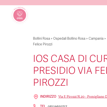
Bollini Rosa
>
Ospedali Bollino Rosa
>
Campania
>
Felice Pirozzi
IOS CASA DI CU
PRESIDIO VIA FE
PIROZZI
Via F. Pirozzi N.20 - Pomigliano 
INDIRIZZO
08119650717
TEL