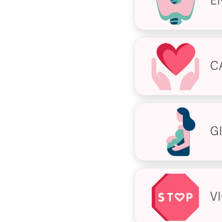
E
C
G
V