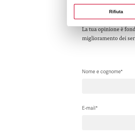
Hai avuto un
inviarci un 
Rifiuta
La tua opinione è fond
miglioramento dei serv
Nome e cognome*
E-mail*