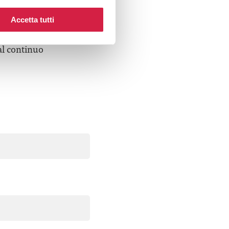
e desideri
Accetta tutti
al continuo