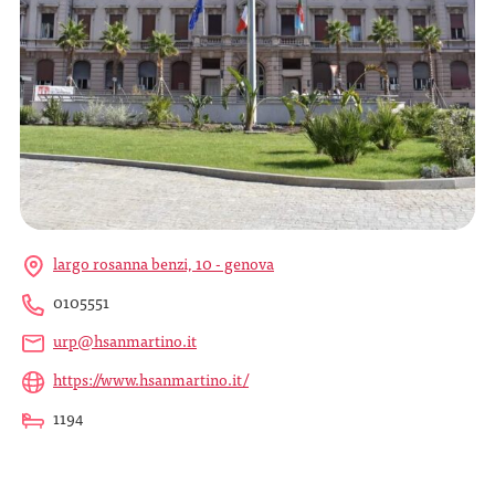
largo rosanna benzi, 10 - genova
0105551
urp@hsanmartino.it
https://www.hsanmartino.it/
1194