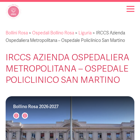
Bollini Rosa
>
Ospedali Bollino Rosa
>
Liguria
>
IRCCS Azienda
OSPEDALI BOLLINO ROSA
Ospedaliera Metropolitana – Ospedale Policlinico San Martino
IRCCS AZIENDA OSPEDALIERA
INIZIATIVE
METROPOLITANA – OSPEDALE
NOTIZIE
POLICLINICO SAN MARTINO
FAQ
Bollino Rosa 2026-2027
CHI SIAMO