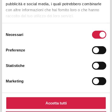
pubblicità e social media, i quali potrebbero combinarle
con altre informazioni che hai fornito loro o che hanno
FAQ SUGLI OSPEDALI BOLLINO
raccolto dal tuo utilizzo dei loro servizi.
ROSA
Selezione
Cosa Sono Gli Ospedali Bollino Rosa?
Necessari
del
consenso
Come Viene Assegnato Il Bollino
Preferenze
Rosa?
Statistiche
Come Riconosco Un Ospedale Bollino
Rosa?
Marketing
Come Posso Utilizzare I Servizi Offerti
Dall’ospedale Bollino Rosa?
Accetta tutti
Quali Sono I Vantaggi Per La
Popolazione?