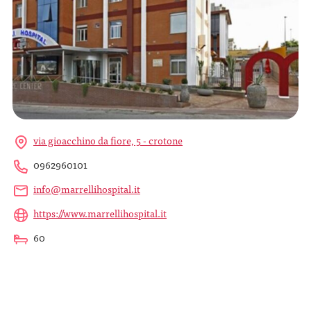
via gioacchino da fiore, 5 - crotone
0962960101
info@marrellihospital.it
https://www.marrellihospital.it
60