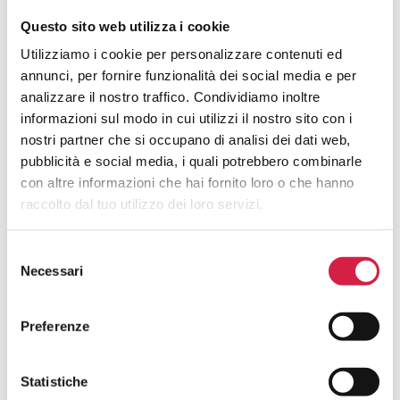
Hai avuto un’esperienza in questa
Questo sito web utilizza i cookie
struttura e desideri inviarci un tuo
Utilizziamo i cookie per personalizzare contenuti ed
feedback?
annunci, per fornire funzionalità dei social media e per
analizzare il nostro traffico. Condividiamo inoltre
La tua opinione è fondamentale per noi! Scrivi una
informazioni sul modo in cui utilizzi il nostro sito con i
recensione per contribuire al continuo miglioramento dei
nostri partner che si occupano di analisi dei dati web,
servizi degli ospedali con il Bollino Rosa.
pubblicità e social media, i quali potrebbero combinarle
con altre informazioni che hai fornito loro o che hanno
raccolto dal tuo utilizzo dei loro servizi.
Nome e cognome*
Selezione
Necessari
del
consenso
E-mail*
Preferenze
Statistiche