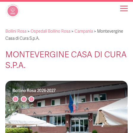
Bollini Rosa
>
Ospedali Bollino Rosa
>
Campania
>
Montevergine
OSPEDALI BOLLINO ROSA
Casa di Cura S.p.A.
MONTEVERGINE CASA DI CURA
INIZIATIVE
S.P.A.
NOTIZIE
Bollino Rosa 2026-2027
FAQ
CHI SIAMO