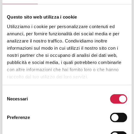
ROSA
Questo sito web utilizza i cookie
Cosa Sono Gli Ospedali Bollino Rosa?
Utilizziamo i cookie per personalizzare contenuti ed
annunci, per fornire funzionalità dei social media e per
Come Viene Assegnato Il Bollino
analizzare il nostro traffico. Condividiamo inoltre
Rosa?
informazioni sul modo in cui utilizzi il nostro sito con i
nostri partner che si occupano di analisi dei dati web,
Come Riconosco Un Ospedale Bollino
pubblicità e social media, i quali potrebbero combinarle
Rosa?
con altre informazioni che hai fornito loro o che hanno
raccolto dal tuo utilizzo dei loro servizi.
Come Posso Utilizzare I Servizi Offerti
Dall’ospedale Bollino Rosa?
Selezione
Necessari
del
Quali Sono I Vantaggi Per La
consenso
Popolazione?
Preferenze