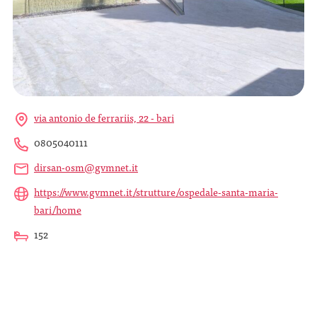
via antonio de ferrariis, 22 - bari
0805040111
dirsan-osm@gvmnet.it
https://www.gvmnet.it/strutture/ospedale-santa-maria-
bari/home
152