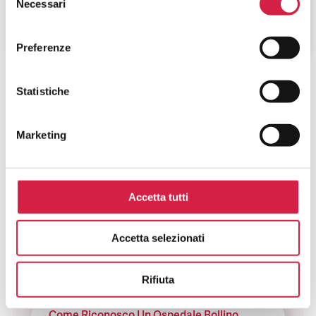
Necessari
del
ALTRI SERVIZI
consenso
Preferenze
Statistiche
Marketing
FAQ SUGLI OSPEDALI BOLLINO
ROSA
Accetta tutti
Cosa Sono Gli Ospedali Bollino Rosa?
Accetta selezionati
Come Viene Assegnato Il Bollino
Rosa?
Rifiuta
Come Riconosco Un Ospedale Bollino