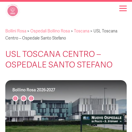
Bollini Rosa
>
Ospedali Bollino Rosa
>
Toscana
>
USL Toscana
OSPEDALI BOLLINO ROSA
Centro – Ospedale Santo Stefano
USL TOSCANA CENTRO –
INIZIATIVE
OSPEDALE SANTO STEFANO
NOTIZIE
Bollino Rosa 2026-2027
FAQ
CHI SIAMO