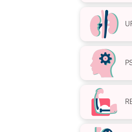
U
P
R