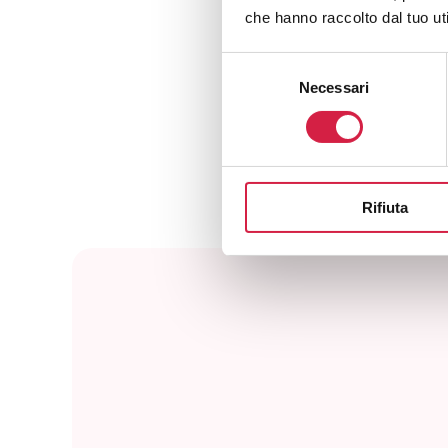
che hanno raccolto dal tuo uti
Selezione
Necessari
del
AL
consenso
Rifiuta