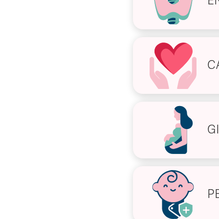
E
C
G
P