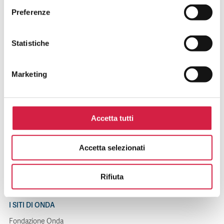
Preferenze
SUPPORTO PER I PAZIENTI
Statistiche
Domande relative agli ospedali
Domande relative alle iniziative
Marketing
Contattaci
Accetta tutti
SUPPORTO PER GLI OSPEDALI
Domande relative all'adesione alle iniziative
Accetta selezionati
Domande relative ai bandi Bollino Rosa
Contattaci
Rifiuta
I SITI DI ONDA
Fondazione Onda