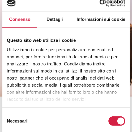
Scopri come partecipare alle iniziative degli
ospedali Bollino Rosa.
Consenso
Dettagli
Informazioni sui cookie
Rimani informato sui temi di salute di
genere.
Non perderti i riconoscimenti agli ospedali e
Questo sito web utilizza i cookie
ai servizi.
Utilizziamo i cookie per personalizzare contenuti ed
annunci, per fornire funzionalità dei social media e per
analizzare il nostro traffico. Condividiamo inoltre
CLICCA QUI
informazioni sul modo in cui utilizzi il nostro sito con i
nostri partner che si occupano di analisi dei dati web,
pubblicità e social media, i quali potrebbero combinarle
con altre informazioni che hai fornito loro o che hanno
raccolto dal tuo utilizzo dei loro servizi.
Bollino Rosa è un progetto di
Selezione
Necessari
del
consenso