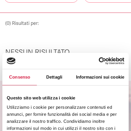
(
0
) Risultati per:
NESSUN RISULTATO
Consenso
Dettagli
Informazioni sui cookie
Questo sito web utilizza i cookie
ISCRIVITI ALLA NEWSLETTER
Utilizziamo i cookie per personalizzare contenuti ed
annunci, per fornire funzionalità dei social media e per
Scopri come partecipare alle iniziative degli
analizzare il nostro traffico. Condividiamo inoltre
ospedali Bollino Rosa.
informazioni sul modo in cui utilizzi il nostro sito con i