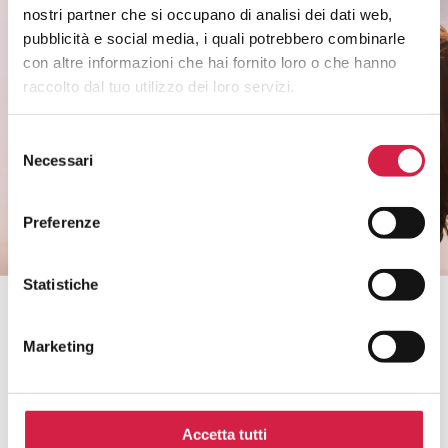
nostri partner che si occupano di analisi dei dati web,
Rimani informato sui temi di salute di
pubblicità e social media, i quali potrebbero combinarle
genere.
con altre informazioni che hai fornito loro o che hanno
Non perderti i riconoscimenti agli ospedali e
raccolto dal tuo utilizzo dei loro servizi.
ai servizi.
Selezione
Necessari
del
CLICCA QUI
consenso
Preferenze
Statistiche
Bollino Rosa è un progetto di
Marketing
Accetta tutti