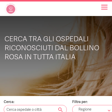
OSPEDALI BOLLINO ROSA
CERCA TRA GLI OSPEDALI
INIZIATIVE
RICONOSCIUTI DAL BOLLINO
ROSA IN TUTTA ITALIA
NOTIZIE
FAQ
CHI SIAMO
Cerca:
Filtra per:
search
Regione