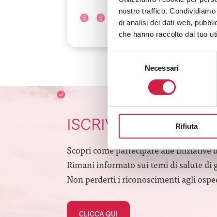
nostro traffico. Condividiamo 
di analisi dei dati web, pubbl
che hanno raccolto dal tuo uti
Selezione
Necessari
del
consenso
ISCRIVITI ALLA NEW
Rifiuta
Scopri come partecipare alle iniziative 
Rimani informato sui temi di salute di 
Non perderti i riconoscimenti agli ospeda
CLICCA QUI