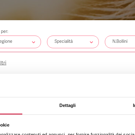
a per:
egione
Specialità
N.Bollini
ltri
Dettagli
ookie
nalizzare contenuti ed annunci, per fornire funzionalità dei socia