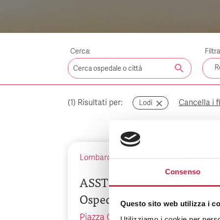
Cerca:
Filtr
search
R
(
1
) Risultati per:
Cancella i fi
Lodi
Lombardia
-
Lodi
Consenso
ASST Lodi – Presidio
Ospedaliero di Lodi
Questo sito web utilizza i c
Piazza Ospitale, 10
Utilizziamo i cookie per perso