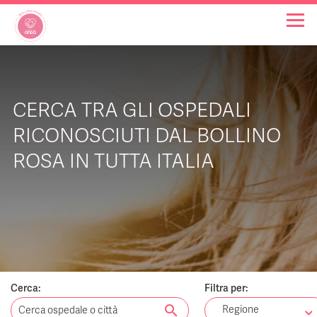
OSPEDALI BOLLINO ROSA
CERCA TRA GLI OSPEDALI
INIZIATIVE
RICONOSCIUTI DAL BOLLINO
ROSA IN TUTTA ITALIA
NOTIZIE
FAQ
CHI SIAMO
Cerca:
Filtra per:
search
Regione