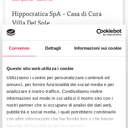
Hippocratica SpA – Casa di Cura
Villa Del Sole
Via dei Greci - Località Fratte
Consenso
Dettagli
Informazioni sui cookie
Questo sito web utilizza i cookie
Utilizziamo i cookie per personalizzare contenuti ed
Campania
-
Salerno
annunci, per fornire funzionalità dei social media e per
analizzare il nostro traffico. Condividiamo inoltre
ICM – Istituto Clinico Mediterraneo
informazioni sul modo in cui utilizzi il nostro sito con i
S.p.A
nostri partner che si occupano di analisi dei dati web,
pubblicità e social media, i quali potrebbero combinarle
Via Gianbattista Vico
con altre informazioni che hai fornito loro o che hanno
raccolto dal tuo utilizzo dei loro servizi.