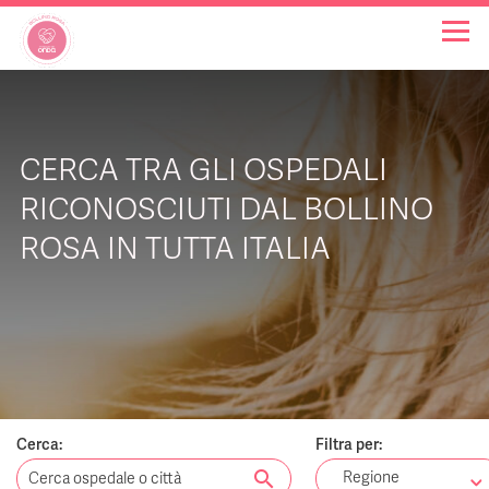
OSPEDALI BOLLINO ROSA
CERCA TRA GLI OSPEDALI
INIZIATIVE
RICONOSCIUTI DAL BOLLINO
ROSA IN TUTTA ITALIA
NOTIZIE
FAQ
CHI SIAMO
Cerca:
Filtra per:
search
Regione