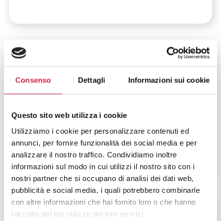
Veneto
-
Treviso
AULSS 2 Marca Trevigiana –
Consenso
Dettagli
Informazioni sui cookie
Ospedale S. Giacomo Apostolo di
Castelfranco Veneto
Questo sito web utilizza i cookie
Via dei Carpani, 16/Z
Utilizziamo i cookie per personalizzare contenuti ed
annunci, per fornire funzionalità dei social media e per
analizzare il nostro traffico. Condividiamo inoltre
informazioni sul modo in cui utilizzi il nostro sito con i
nostri partner che si occupano di analisi dei dati web,
pubblicità e social media, i quali potrebbero combinarle
con altre informazioni che hai fornito loro o che hanno
Veneto
-
Treviso
raccolto dal tuo utilizzo dei loro servizi.