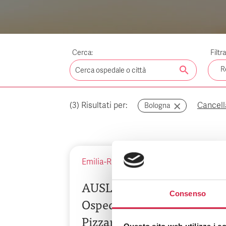
Cerca:
Filtr
search
R
(
3
) Risultati per:
Cancella 
Bologna
Emilia-Romagna
-
Bologna
AUSL Bologna –
Consenso
Ospedale Maggiore C.A.
Pizzardi