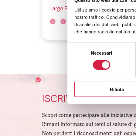
Questo sito web utilizza i c
Largo Bartolo Nigrisoli, 2
Utilizziamo i cookie per perso
nostro traffico. Condividiamo 
di analisi dei dati web, pubbl
che hanno raccolto dal tuo uti
Selezione
Necessari
del
consenso
Rifiuta
ISCRIVITI ALLA NEW
Scopri come partecipare alle iniziative 
Rimani informato sui temi di salute di 
Non perderti i riconoscimenti agli ospeda