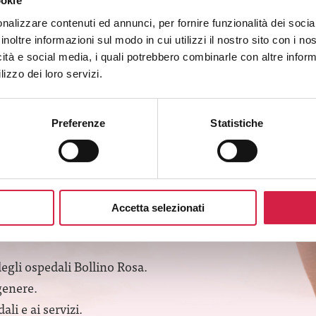
ookie
Via Montericco 4
nalizzare contenuti ed annunci, per fornire funzionalità dei socia
inoltre informazioni sul modo in cui utilizzi il nostro sito con i n
icità e social media, i quali potrebbero combinarle con altre inform
lizzo dei loro servizi.
Preferenze
Statistiche
Accetta selezionati
SLETTER
degli ospedali Bollino Rosa.
genere.
li e ai servizi.