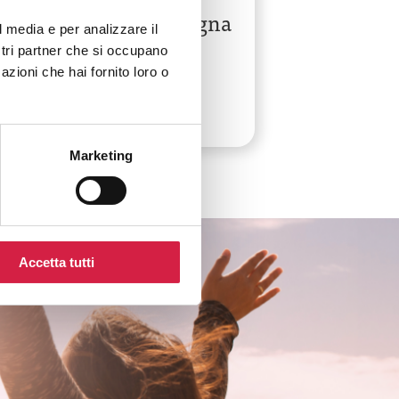
Universitaria di Bologna
l media e per analizzare il
ostri partner che si occupano
Via Pietro Albertoni, 15
azioni che hai fornito loro o
Marketing
Accetta tutti