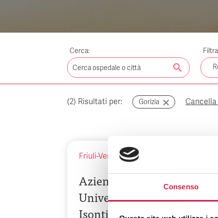
Cerca:
Filtr
search
R
(
2
) Risultati per:
Cancella i
Gorizia
Friuli-Venezia Giulia
-
Gorizia
Azienda Sanitaria
Consenso
Universitaria Giuliano
Isontina – Ospedale di