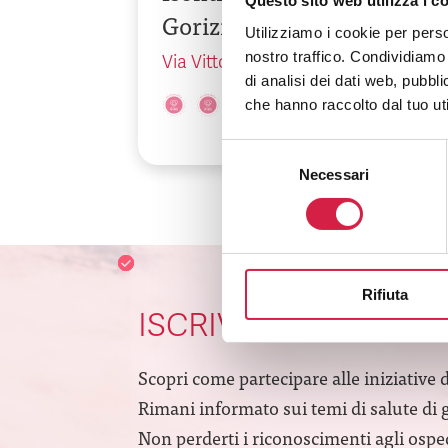
Questo sito web utilizza i c
Gorizia
Utilizziamo i cookie per perso
nostro traffico. Condividiamo 
Via Vittorio Veneto, 171
di analisi dei dati web, pubbl
che hanno raccolto dal tuo uti
Selezione
Necessari
del
consenso
Rifiuta
ISCRIVITI ALLA NEW
Scopri come partecipare alle iniziative 
Rimani informato sui temi di salute di 
Non perderti i riconoscimenti agli ospeda