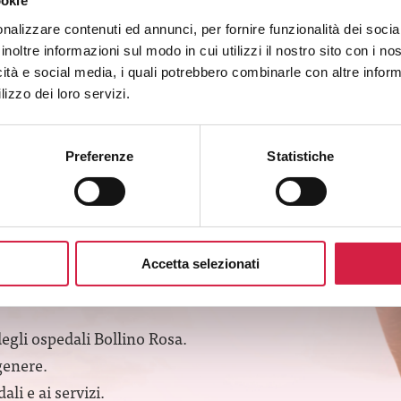
ookie
Monfalcone
nalizzare contenuti ed annunci, per fornire funzionalità dei socia
inoltre informazioni sul modo in cui utilizzi il nostro sito con i n
Via Galvani, 1
icità e social media, i quali potrebbero combinarle con altre inform
lizzo dei loro servizi.
Preferenze
Statistiche
Accetta selezionati
SLETTER
degli ospedali Bollino Rosa.
genere.
li e ai servizi.