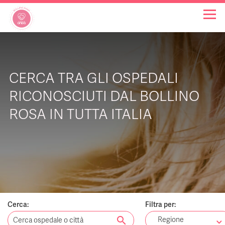
OSPEDALI BOLLINO ROSA
CERCA TRA GLI OSPEDALI
INIZIATIVE
RICONOSCIUTI DAL BOLLINO
ROSA IN TUTTA ITALIA
NOTIZIE
FAQ
CHI SIAMO
Cerca:
Filtra per:
search
Regione