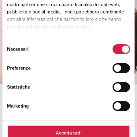
nostri partner che si occupano di analisi dei dati web,
Rimani informato sui temi di salute di
pubblicità e social media, i quali potrebbero combinarle
genere.
con altre informazioni che hai fornito loro o che hanno
Non perderti i riconoscimenti agli ospedali e
raccolto dal tuo utilizzo dei loro servizi.
ai servizi.
Selezione
Necessari
del
CLICCA QUI
consenso
Preferenze
Statistiche
Bollino Rosa è un progetto di
Marketing
Accetta tutti