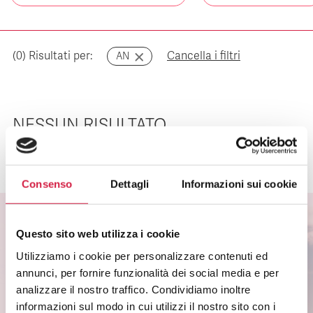
(
0
) Risultati per:
Cancella i filtri
AN
NESSUN RISULTATO
Consenso
Dettagli
Informazioni sui cookie
Questo sito web utilizza i cookie
ISCRIVITI ALLA NEWSLETTER
Utilizziamo i cookie per personalizzare contenuti ed
annunci, per fornire funzionalità dei social media e per
Scopri come partecipare alle iniziative degli
analizzare il nostro traffico. Condividiamo inoltre
ospedali Bollino Rosa.
informazioni sul modo in cui utilizzi il nostro sito con i