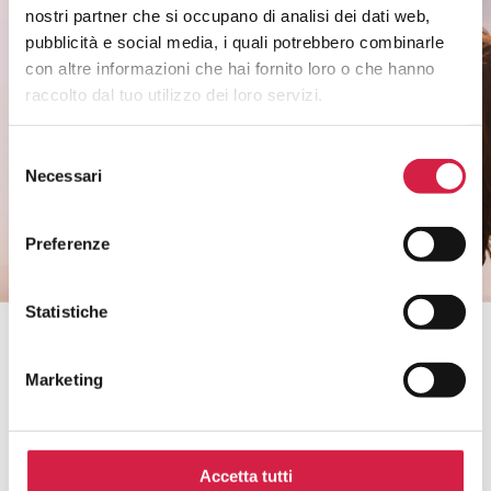
nostri partner che si occupano di analisi dei dati web,
Rimani informato sui temi di salute di
pubblicità e social media, i quali potrebbero combinarle
genere.
con altre informazioni che hai fornito loro o che hanno
Non perderti i riconoscimenti agli ospedali e
raccolto dal tuo utilizzo dei loro servizi.
ai servizi.
Selezione
Necessari
del
CLICCA QUI
consenso
Preferenze
Statistiche
Bollino Rosa è un progetto di
Marketing
Accetta tutti