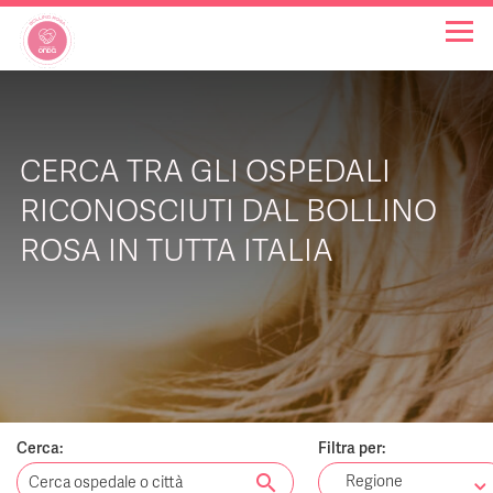
OSPEDALI BOLLINO ROSA
CERCA TRA GLI OSPEDALI
INIZIATIVE
RICONOSCIUTI DAL BOLLINO
ROSA IN TUTTA ITALIA
NOTIZIE
FAQ
CHI SIAMO
Cerca:
Filtra per:
search
Regione