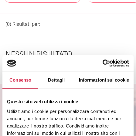
(
0
) Risultati per:
NESSUN RISULTATO
Consenso
Dettagli
Informazioni sui cookie
Questo sito web utilizza i cookie
ISCRIVITI ALLA NEWSLETTER
Utilizziamo i cookie per personalizzare contenuti ed
annunci, per fornire funzionalità dei social media e per
Scopri come partecipare alle iniziative degli
analizzare il nostro traffico. Condividiamo inoltre
ospedali Bollino Rosa.
informazioni sul modo in cui utilizzi il nostro sito con i