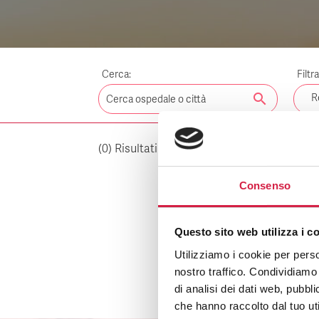
Cerca:
Filtr
search
R
(
0
) Risultati per:
Cancella i fil
CB
Consenso
Questo sito web utilizza i c
Utilizziamo i cookie per perso
nostro traffico. Condividiamo 
di analisi dei dati web, pubbl
che hanno raccolto dal tuo uti