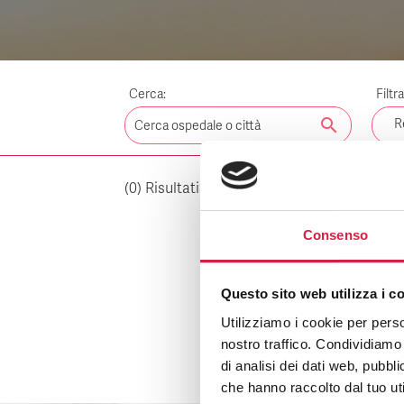
Cerca:
Filtr
search
R
(
0
) Risultati per:
Cancella i fil
PC
Consenso
Questo sito web utilizza i c
Utilizziamo i cookie per perso
nostro traffico. Condividiamo 
di analisi dei dati web, pubbl
che hanno raccolto dal tuo uti