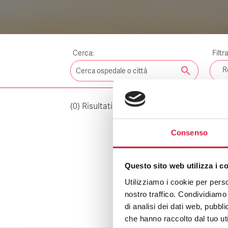
Cerca:
Filtr
search
R
(
0
) Risultati per:
Cancella i fil
RA
Consenso
Questo sito web utilizza i c
Utilizziamo i cookie per perso
nostro traffico. Condividiamo 
di analisi dei dati web, pubbl
che hanno raccolto dal tuo uti