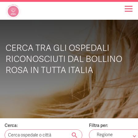
OSPEDALI BOLLINO ROSA
CERCA TRA GLI OSPEDALI
INIZIATIVE
RICONOSCIUTI DAL BOLLINO
ROSA IN TUTTA ITALIA
NOTIZIE
FAQ
CHI SIAMO
Cerca:
Filtra per:
search
Regione