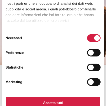
nostri partner che si occupano di analisi dei dati web,
Rimani informato sui temi di salute di
pubblicità e social media, i quali potrebbero combinarle
genere.
con altre informazioni che hai fornito loro o che hanno
Non perderti i riconoscimenti agli ospedali e
raccolto dal tuo utilizzo dei loro servizi.
ai servizi.
Selezione
Necessari
del
CLICCA QUI
consenso
Preferenze
Statistiche
Bollino Rosa è un progetto di
Marketing
Accetta tutti