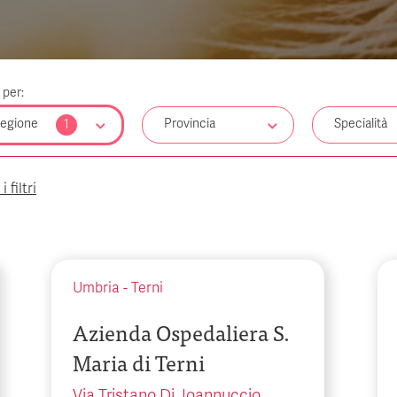
a per:
egione
Provincia
Specialità
1
 filtri
Umbria
-
Terni
Azienda Ospedaliera S.
Maria di Terni
Via Tristano Di Joannuccio