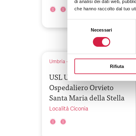
di analisi dei dati web, pubbl
che hanno raccolto dal tuo uti
Selezione
Necessari
del
consenso
Umbria
-
Terni
Rifiuta
USL Umbria 2 – Presidio
Ospedaliero Orvieto
Santa Maria della Stella
Località Ciconia