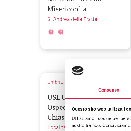
Misericordia
S. Andrea delle Fratte
Umbria
-
Perugia
Consenso
USL Umbria 1 – Presidio
Ospedaliero Alto
Questo sito web utilizza i c
Chiascio
Utilizziamo i cookie per perso
nostro traffico. Condividiamo 
Località Branca