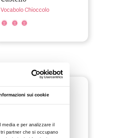
Vocabolo Chioccolo
Umbria
-
Perugia
Informazioni sui cookie
USL Umbria 2 –
Ospedale S. Giovanni
Battista di Foligno
l media e per analizzare il
ostri partner che si occupano
Via Arcamone