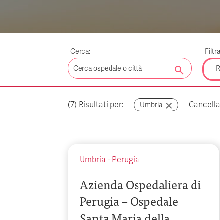
Cerca:
Filtr
search
R
(
7
) Risultati per:
Cancella i
Umbria
Umbria
-
Perugia
Azienda Ospedaliera di
Perugia – Ospedale
Santa Maria della