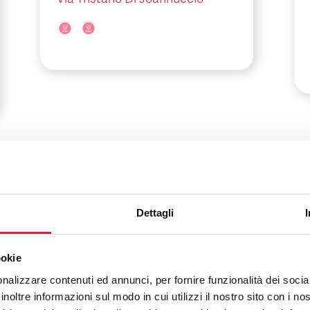
Umbria
-
Perugia
Dettagli
USL Umbria 2 –
Ospedale Civile San
ookie
Matteo degli Infermi
nalizzare contenuti ed annunci, per fornire funzionalità dei socia
inoltre informazioni sul modo in cui utilizzi il nostro sito con i n
Via Loreto, 3