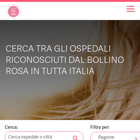
OSPEDALI BOLLINO ROSA
CERCA TRA GLI OSPEDALI
INIZIATIVE
RICONOSCIUTI DAL BOLLINO
ROSA IN TUTTA ITALIA
NOTIZIE
FAQ
CHI SIAMO
Cerca:
Filtra per:
search
Regione