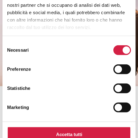
nostri partner che si occupano di analisi dei dati web,
Rimani informato sui temi di salute di
pubblicità e social media, i quali potrebbero combinarle
genere.
con altre informazioni che hai fornito loro o che hanno
Non perderti i riconoscimenti agli ospedali e
raccolto dal tuo utilizzo dei loro servizi.
ai servizi.
Selezione
Necessari
del
CLICCA QUI
consenso
Preferenze
Statistiche
Bollino Rosa è un progetto di
Marketing
Accetta tutti