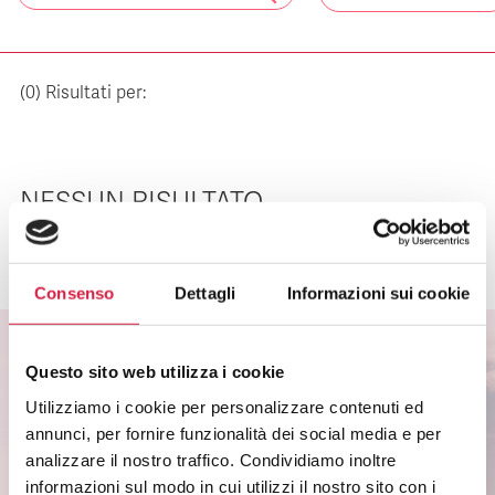
(
0
) Risultati per:
NESSUN RISULTATO
Consenso
Dettagli
Informazioni sui cookie
Questo sito web utilizza i cookie
Utilizziamo i cookie per personalizzare contenuti ed
ISCRIVITI ALLA NEWSLETTER
annunci, per fornire funzionalità dei social media e per
Scopri come partecipare alle iniziative degli
analizzare il nostro traffico. Condividiamo inoltre
ospedali Bollino Rosa.
informazioni sul modo in cui utilizzi il nostro sito con i