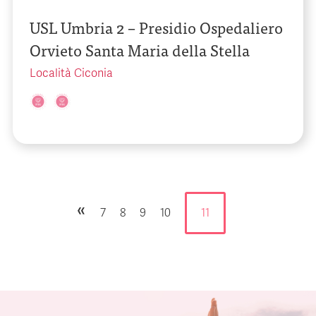
USL Umbria 2 – Presidio Ospedaliero
Orvieto Santa Maria della Stella
Località Ciconia
«
7
8
9
10
11