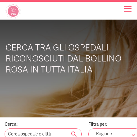
OSPEDALI BOLLINO ROSA
CERCA TRA GLI OSPEDALI
INIZIATIVE
RICONOSCIUTI DAL BOLLINO
ROSA IN TUTTA ITALIA
NOTIZIE
FAQ
CHI SIAMO
Cerca:
Filtra per:
search
Regione