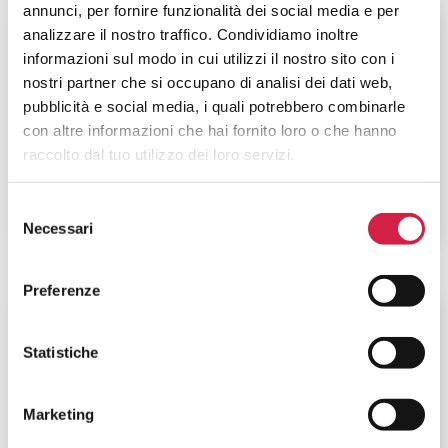
annunci, per fornire funzionalità dei social media e per
Umbria
-
Perugia
analizzare il nostro traffico. Condividiamo inoltre
informazioni sul modo in cui utilizzi il nostro sito con i
USL Umbria 1 – Presidio Ospedaliero
nostri partner che si occupano di analisi dei dati web,
Alto Chiascio
pubblicità e social media, i quali potrebbero combinarle
con altre informazioni che hai fornito loro o che hanno
Località Branca
raccolto dal tuo utilizzo dei loro servizi.
Selezione
Necessari
del
consenso
Preferenze
Umbria
-
Perugia
Statistiche
USL Umbria 2 – Ospedale Civile San
Matteo degli Infermi
Marketing
Via Loreto, 3