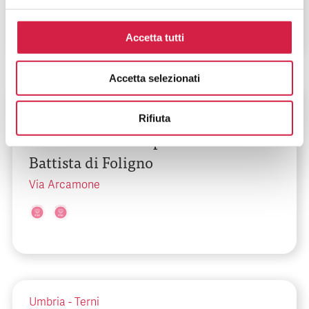
Accetta tutti
Accetta selezionati
Umbria
-
Perugia
Rifiuta
USL Umbria 2 – Ospedale S. Giovanni
Battista di Foligno
Via Arcamone
Umbria
-
Terni