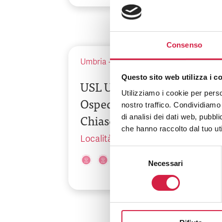
Consenso
Umbria
-
Perugia
Questo sito web utilizza i c
USL Umbria 1 – Presidio
Utilizziamo i cookie per perso
Ospedaliero Alto
nostro traffico. Condividiamo 
Chiascio
di analisi dei dati web, pubbl
che hanno raccolto dal tuo uti
Località Branca
Selezione
Necessari
del
consenso