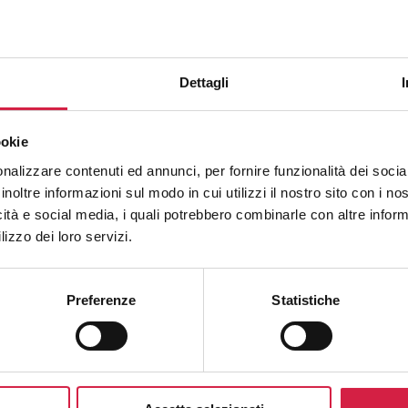
Dettagli
Umbria
-
Perugia
ookie
USL Umbria 2 –
nalizzare contenuti ed annunci, per fornire funzionalità dei socia
Ospedale Civile San
inoltre informazioni sul modo in cui utilizzi il nostro sito con i n
Matteo degli Infermi
icità e social media, i quali potrebbero combinarle con altre inform
lizzo dei loro servizi.
Via Loreto, 3
Preferenze
Statistiche