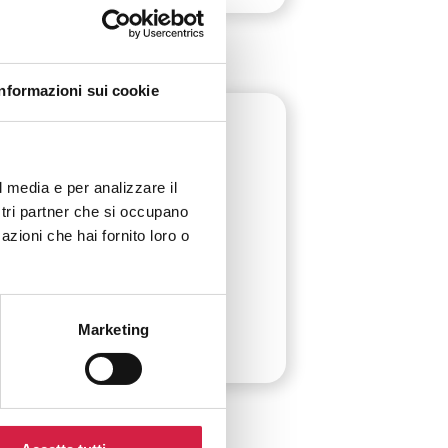
Informazioni sui cookie
Umbria
-
Perugia
USL Umbria 2 –
l media e per analizzare il
Ospedale S. Giovanni
ostri partner che si occupano
Battista di Foligno
azioni che hai fornito loro o
Via Arcamone
Marketing