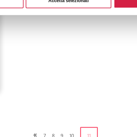
Accetta selezionati
«
7
8
9
10
11