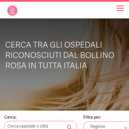
OSPEDALI BOLLINO ROSA
CERCA TRA GLI OSPEDALI
INIZIATIVE
RICONOSCIUTI DAL BOLLINO
ROSA IN TUTTA ITALIA
NOTIZIE
FAQ
CHI SIAMO
Cerca:
Filtra per:
search
Regione