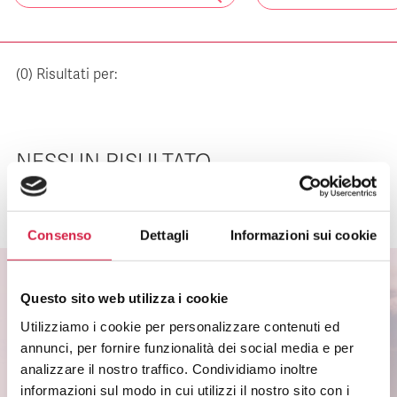
(
0
) Risultati per:
NESSUN RISULTATO
Consenso
Dettagli
Informazioni sui cookie
Questo sito web utilizza i cookie
Utilizziamo i cookie per personalizzare contenuti ed
ISCRIVITI ALLA NEWSLETTER
annunci, per fornire funzionalità dei social media e per
Scopri come partecipare alle iniziative degli
analizzare il nostro traffico. Condividiamo inoltre
ospedali Bollino Rosa.
informazioni sul modo in cui utilizzi il nostro sito con i