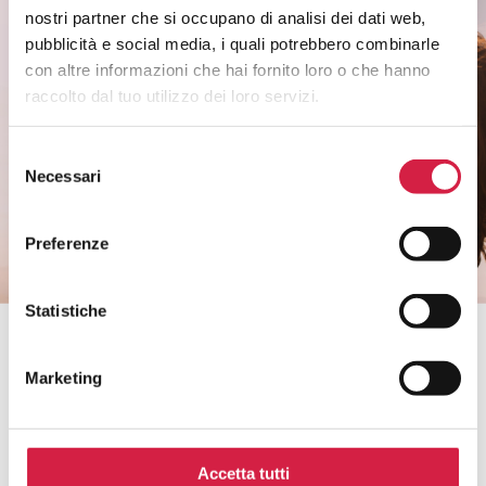
nostri partner che si occupano di analisi dei dati web,
Rimani informato sui temi di salute di
pubblicità e social media, i quali potrebbero combinarle
genere.
con altre informazioni che hai fornito loro o che hanno
Non perderti i riconoscimenti agli ospedali e
raccolto dal tuo utilizzo dei loro servizi.
ai servizi.
Selezione
Necessari
del
CLICCA QUI
consenso
Preferenze
Statistiche
Bollino Rosa è un progetto di
Marketing
Accetta tutti