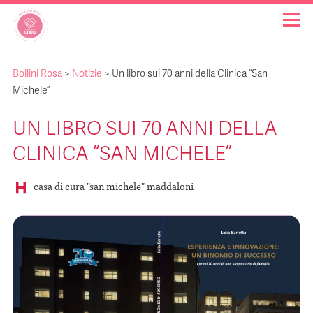
Bollini Rosa
>
Notizie
>
Un libro sui 70 anni della Clinica “San
OSPEDALI BOLLINO ROSA
Michele”
UN LIBRO SUI 70 ANNI DELLA
INIZIATIVE
CLINICA “SAN MICHELE”
NOTIZIE
casa di cura "san michele" maddaloni
FAQ
CHI SIAMO