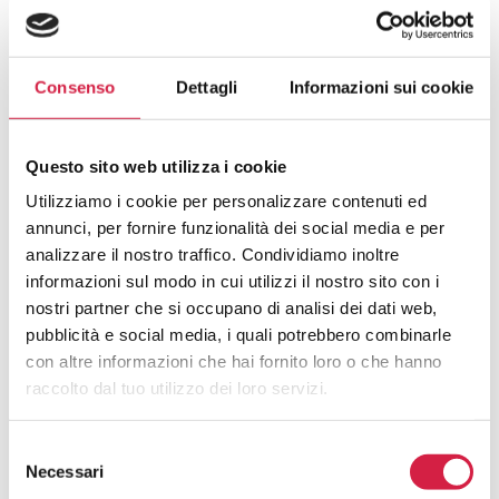
e di strutture anatomiche; mentre il termine
“mininvasivo” indica l’esecuzione di una incisione
chirurgica ridotta al minimo. Con questo intervento
abbiamo messo in risalto le potenzialità del Symani nella
Consenso
Dettagli
Informazioni sui cookie
metodica dissettiva smussa, utilizzando strumenti
microscopici roboticamente assistiti invece dei classici
strumenti in manovra macroscopica. Ad oggi,
Questo sito web utilizza i cookie
l’applicazione ordinaria del Symani è già riconosciuta e
Utilizziamo i cookie per personalizzare contenuti ed
affermata in chirurgia ricostruttiva per l’esecuzione di
annunci, per fornire funzionalità dei social media e per
anastomosi microvascolari (collegamenti tra piccolissime
analizzare il nostro traffico. Condividiamo inoltre
arterie e vene) per il trasferimento di lembi (tessuti da
informazioni sul modo in cui utilizzi il nostro sito con i
trasferire e trapiantare per ricostruire aree asportate), ma
nostri partner che si occupano di analisi dei dati web,
abbiamo dimostrato che il Symani può essere utilizzato
pubblicità e social media, i quali potrebbero combinarle
anche nelle metodiche dissettive».
con altre informazioni che hai fornito loro o che hanno
raccolto dal tuo utilizzo dei loro servizi.
Selezione
Necessari
del