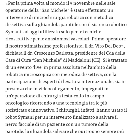
«Per la prima volta al mondo il 5 novembre nelle sale
operatorie della “San Michele” è stato effettuato un
intervento di microchirurgia robotica con metodica
dissettiva sulla ghiandola parotide con il sistema robotico
Symani, ad oggi utilizzato solo per le tecniche
ricostruttive per le anastomosi vascolari. Primo operatore
il nostro stimatissimo professionista, il dr. Vito Del Deo»,
dichiara il dr. Crescenzo Barletta, presidente del Cda della
Casa di Cura “San Michele” di Maddaloni (CE). Si è trattato
di un evento ‘live’ in prima assoluta nell’ambito della
robotica microscopica con metodica dissettiva, con la
partecipazione di esperti di levatura internazionale, sia in
presenza che in videocollegamento, impegnati in
un’operazione di chirurgia testa-collo in campo
oncologico ricorrendo a una tecnologia tra le più
sofisticate e innovative. I chirurghi, infatti, hanno usato il
robot Symani per un intervento finalizzato a salvare il
nervo facciale di un paziente con un tumore della
parotide, la ghiandola salivare che purtroppo sempre più