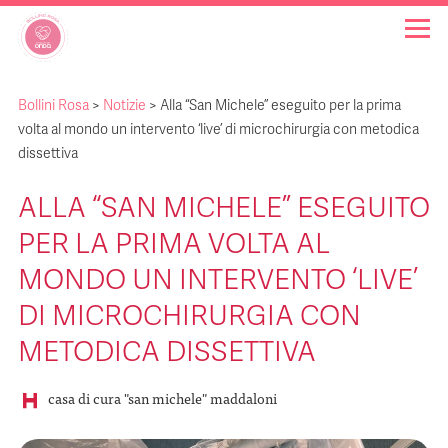
Bollini Rosa
>
Notizie
>
Alla “San Michele” eseguito per la prima
OSPEDALI BOLLINO ROSA
volta al mondo un intervento ‘live’ di microchirurgia con metodica
dissettiva
INIZIATIVE
ALLA “SAN MICHELE” ESEGUITO
PER LA PRIMA VOLTA AL
NOTIZIE
MONDO UN INTERVENTO ‘LIVE’
FAQ
DI MICROCHIRURGIA CON
METODICA DISSETTIVA
CHI SIAMO
casa di cura "san michele" maddaloni