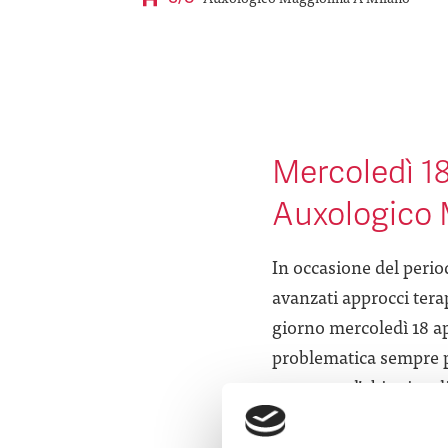
Mercoledì 18
Auxologico 
In occasione del perio
avanzati approcci tera
giorno mercoledì 18 apr
problematica sempre più
nasce con l’obiettivo 
condizioni. Durante l’
opzioni di trattamento