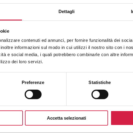
tive, fino alla gestione pratica nella vita quotidiana. Pa
Dettagli
onsigli pratici per prevenire e ridurre i disturbi allergici,
tutti i giorni.
ookie
nalizzare contenuti ed annunci, per fornire funzionalità dei socia
inoltre informazioni sul modo in cui utilizzi il nostro sito con i n
i primaverili: strategie pratiche su come affrontarli
icità e social media, i quali potrebbero combinarle con altre inform
 61911 2628
lizzo dei loro servizi.
logico.it
Preferenze
Statistiche
Accetta selezionati
ogramma