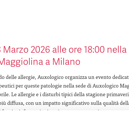
 Marzo 2026 alle ore 18:00 nella
Maggiolina a Milano
do delle allergie, Auxologico organizza un evento dedicato
peutici per queste patologie nella sede di Auxologico Mag
ile. Le allergie e i disturbi tipici della stagione primav
 diffusa, con un impatto significativo sulla qualità della 
di fornire informazioni aggiornate su come riconoscere e 
evento verranno approfondite le principali cause, i sinto
 oggi disponibili, con un percorso che va dalla diagnosi al