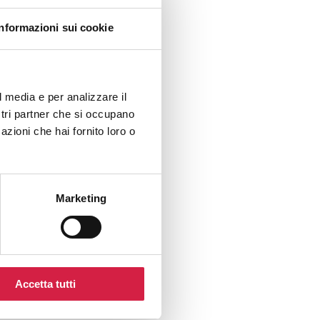
rticolare attenzione
Informazioni sui cookie
 migliorando il
l media e per analizzare il
ostri partner che si occupano
azioni che hai fornito loro o
Marketing
Accetta tutti