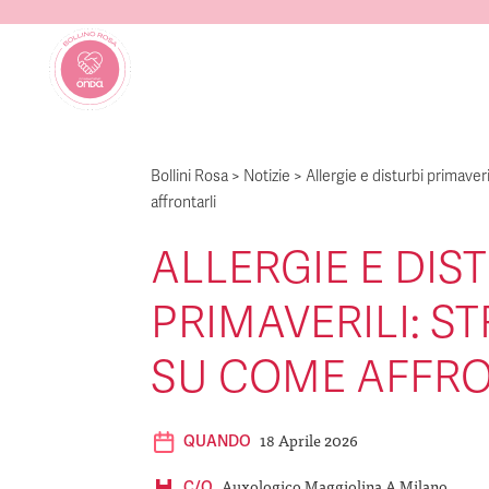
Bollini Rosa
>
Notizie
>
Allergie e disturbi primaver
affrontarli
ALLERGIE E DIS
PRIMAVERILI: S
SU COME AFFRO
18 Aprile 2026
QUANDO
Auxologico Maggiolina A Milano
C/O