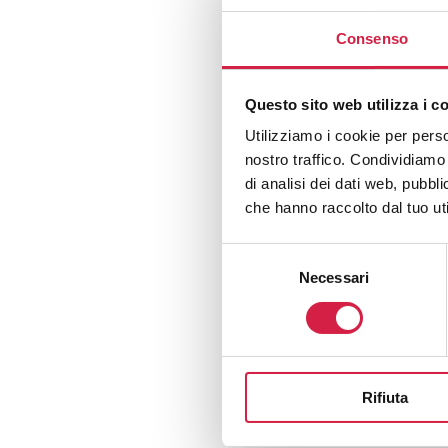
terapeutiche più innova
Consenso
sarà dedicata anche a c
benessere nella vita di 
Questo sito web utilizza i c
INFORMAZIONI
Utilizziamo i cookie per perso
nostro traffico. Condividiamo 
Sito:
Allergie e disturb
di analisi dei dati web, pubbl
Tel: 02 61911 2312 – 02
che hanno raccolto dal tuo uti
Mail: marketing@auxo
Selezione
Necessari
del
consenso
Download
Rifiuta
Consulta il pr