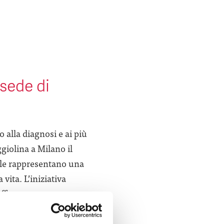
 sede di
 alla diagnosi e ai più
giolina a Milano il
erile rappresentano una
vita. L’iniziativa
affrontare queste
mi più comuni e le
le strategie