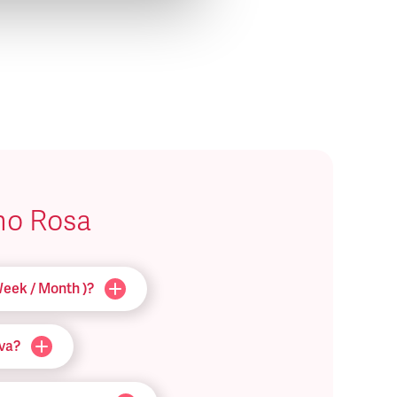
ino Rosa
Week / Month )?
iva?