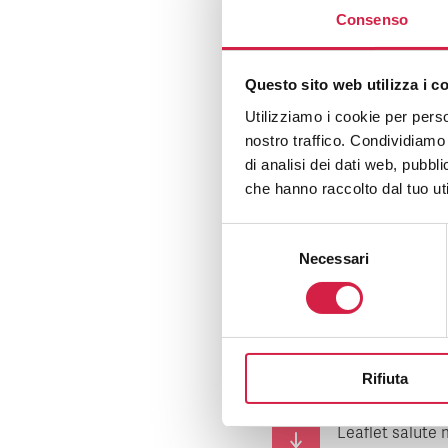
Consenso
Questo sito web utilizza i c
Utilizziamo i cookie per perso
nostro traffico. Condividiamo 
di analisi dei dati web, pubbl
che hanno raccolto dal tuo uti
Selezione
Necessari
del
consenso
Download
Flyer H-Open D
mentale
Rifiuta
Leaflet salute