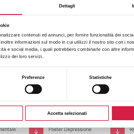
Dettagli
ookie
nalizzare contenuti ed annunci, per fornire funzionalità dei socia
inoltre informazioni sul modo in cui utilizzi il nostro sito con i n
icità e social media, i quali potrebbero combinarle con altre inform
lizzo dei loro servizi.
Preferenze
Statistiche
ay salute
Poster H-Open Day
E
salute mentale
S
Accetta selezionati
 mentale
Poster Depressione
Ri