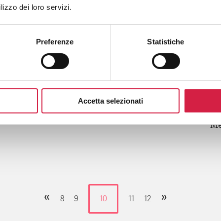
lizzo dei loro servizi.
Quando: 20 Ottobre 2014
Preferenze
Statistiche
V edizione (H)Open Day
I
Osteoporosi
su
F
Giornata Mondiale dell’Osteoporosi
Accetta selezionati
Gi
Me
«
»
8
9
10
11
12