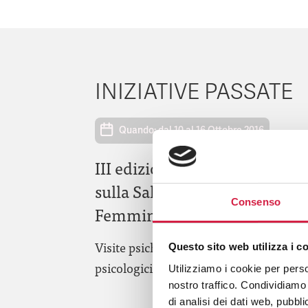
INIZIATIVE PASSATE
Quando: dal 10 al 16 Ottobre 2016
III edizione (H) Open Day
sulla Salute Mentale
Consenso
Femminile
Visite psichiatriche, colloqui
Questo sito web utilizza i c
psicologici, sportelli di ascolto
Utilizziamo i cookie per perso
nostro traffico. Condividiamo 
di analisi dei dati web, pubbl