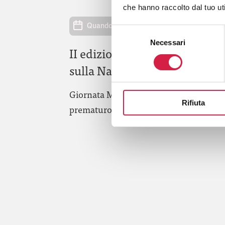
che hanno raccolto dal tuo uti
Quando: 17 Novembre 2014
Selezione
Necessari
del
II edizione (H)Open Day
consenso
sulla Nascita Prematura
Giornata Mondiale del Neonato
Rifiuta
prematuro