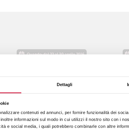
Quando: dal 22 al 30 aprile 2016
Open Week
II
D
salute della donna negli ospedali
Dettagli
bollini rosa
14
ookie
nalizzare contenuti ed annunci, per fornire funzionalità dei socia
inoltre informazioni sul modo in cui utilizzi il nostro sito con i n
icità e social media, i quali potrebbero combinarle con altre inform