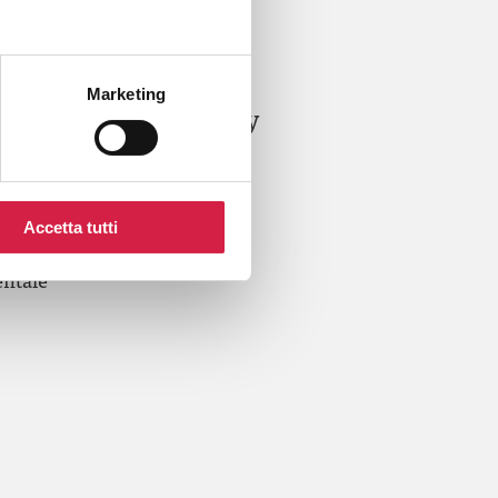
Quando: 14 Ottobre 2014
Marketing
I edizione (H)Open Day
lla Salute Mentale
emminile
Accetta tutti
ornata Mondiale sulla Salute
ntale