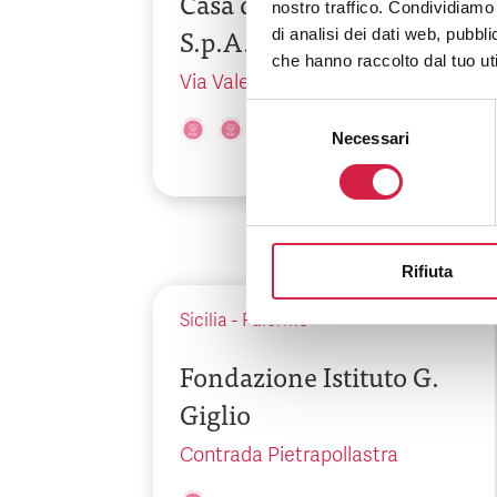
Casa di Cura Candela
nostro traffico. Condividiamo 
S.p.A.
di analisi dei dati web, pubbl
che hanno raccolto dal tuo uti
Via Valerio Villareale, 54
Selezione
Necessari
del
consenso
Rifiuta
Sicilia
-
Palermo
Fondazione Istituto G.
Giglio
Contrada Pietrapollastra