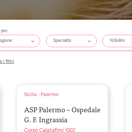
a per:
egione
Specialità
N.Bollini
i filtri
Sicilia
-
Palermo
ASP Palermo – Ospedale
G. F. Ingrassia
Corso Calatafimi 1002