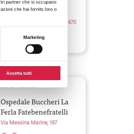
Casa di cura Serena
ostri partner che si occupano
S.P.A.
azioni che hai fornito loro o
Via Della Regione Siciliana, 1470
Marketing
Accetta tutti
Sicilia
-
Palermo
Ospedale Buccheri La
Ferla Fatebenefratelli
Via Messina Marine, 197