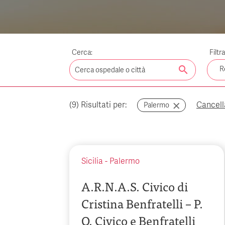
Cerca:
Filtr
search
R
(
9
) Risultati per:
Cancella 
Palermo
Sicilia
-
Palermo
A.R.N.A.S. Civico di
Cristina Benfratelli – P.
O. Civico e Benfratelli