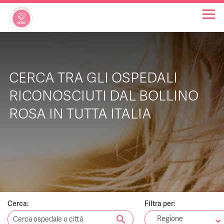
OSPEDALI BOLLINO ROSA
CERCA TRA GLI OSPEDALI
INIZIATIVE
RICONOSCIUTI DAL BOLLINO
ROSA IN TUTTA ITALIA
NOTIZIE
FAQ
CHI SIAMO
Cerca:
Filtra per:
search
Regione