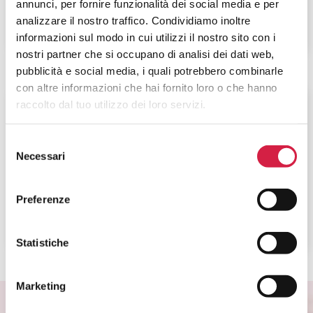
annunci, per fornire funzionalità dei social media e per
analizzare il nostro traffico. Condividiamo inoltre
informazioni sul modo in cui utilizzi il nostro sito con i
nostri partner che si occupano di analisi dei dati web,
pubblicità e social media, i quali potrebbero combinarle
con altre informazioni che hai fornito loro o che hanno
Friuli-Venezia Giulia
-
Pordenone
raccolto dal tuo utilizzo dei loro servizi.
IRCCS Centro di Riferimento
Selezione
Oncologico di Aviano
Necessari
del
consenso
Via Franco Gallini, 2
Preferenze
Statistiche
Marketing