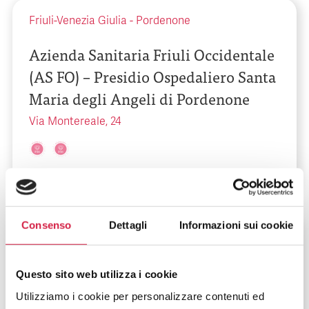
Friuli-Venezia Giulia
-
Pordenone
Azienda Sanitaria Friuli Occidentale
(AS FO) – Presidio Ospedaliero Santa
Maria degli Angeli di Pordenone
Via Montereale, 24
Consenso
Dettagli
Informazioni sui cookie
Friuli-Venezia Giulia
-
Pordenone
Casa di Cura privata S. Giorgio Spa
Questo sito web utilizza i cookie
Via Gemelli, 10
Utilizziamo i cookie per personalizzare contenuti ed