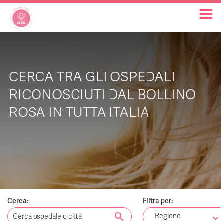
OSPEDALI BOLLINO ROSA
CERCA TRA GLI OSPEDALI
INIZIATIVE
RICONOSCIUTI DAL BOLLINO
ROSA IN TUTTA ITALIA
NOTIZIE
FAQ
CHI SIAMO
Cerca:
Filtra per:
search
Regione