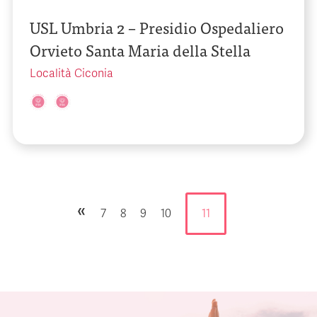
USL Umbria 2 – Presidio Ospedaliero
Orvieto Santa Maria della Stella
Località Ciconia
«
7
8
9
10
11