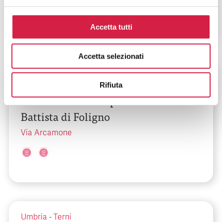
Accetta tutti
Accetta selezionati
Umbria
-
Perugia
Rifiuta
USL Umbria 2 – Ospedale S. Giovanni
Battista di Foligno
Via Arcamone
Umbria
-
Terni