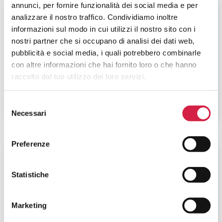
annunci, per fornire funzionalità dei social media e per
Umbria
-
Perugia
analizzare il nostro traffico. Condividiamo inoltre
informazioni sul modo in cui utilizzi il nostro sito con i
USL Umbria 1 – Presidio Ospedaliero
nostri partner che si occupano di analisi dei dati web,
Alto Chiascio
pubblicità e social media, i quali potrebbero combinarle
con altre informazioni che hai fornito loro o che hanno
Località Branca
raccolto dal tuo utilizzo dei loro servizi.
Selezione
Necessari
del
consenso
Preferenze
Umbria
-
Perugia
Statistiche
USL Umbria 2 – Ospedale Civile San
Matteo degli Infermi
Marketing
Via Loreto, 3