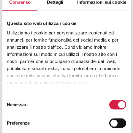
Giuliano Isontina – Ospedale di
Consenso
Dettagli
Informazioni sui cookie
Monfalcone
Via Galvani, 1
Questo sito web utilizza i cookie
Utilizziamo i cookie per personalizzare contenuti ed
annunci, per fornire funzionalità dei social media e per
analizzare il nostro traffico. Condividiamo inoltre
informazioni sul modo in cui utilizzi il nostro sito con i
nostri partner che si occupano di analisi dei dati web,
pubblicità e social media, i quali potrebbero combinarle
Friuli-Venezia Giulia
-
Trieste
con altre informazioni che hai fornito loro o che hanno
raccolto dal tuo utilizzo dei loro servizi.
Azienda Sanitaria Universitaria
Giuliano Isontina – Ospedale
Selezione
Maggiore
Necessari
del
consenso
Piazza dell'Ospitale, 1
Preferenze