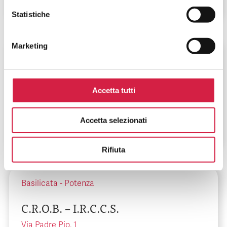
Statistiche
Marketing
Puglia
-
Bari
C.B.H. Presidio Mater Dei
Accetta tutti
Via Samuel F Hahnemann, 10
Accetta selezionati
Rifiuta
Basilicata
-
Potenza
C.R.O.B. – I.R.C.C.S.
Via Padre Pio, 1