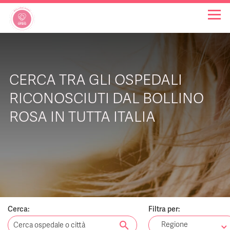
OSPEDALI BOLLINO ROSA
CERCA TRA GLI OSPEDALI
INIZIATIVE
RICONOSCIUTI DAL BOLLINO
ROSA IN TUTTA ITALIA
NOTIZIE
FAQ
CHI SIAMO
Cerca:
Filtra per:
search
Regione