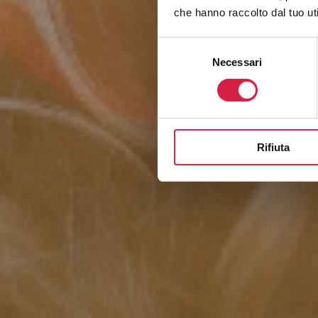
che hanno raccolto dal tuo uti
Selezione
Necessari
del
consenso
Rifiuta