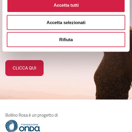
Accetta tutti
Scopri come partecipare alle iniziative degli
ospedali Bollino Rosa.
Accetta selezionati
Rimani informato sui temi di salute di
genere.
Non perderti i riconoscimenti agli ospedali e
Rifiuta
ai servizi.
CLICCA QUI
Bollino Rosa è un progetto di