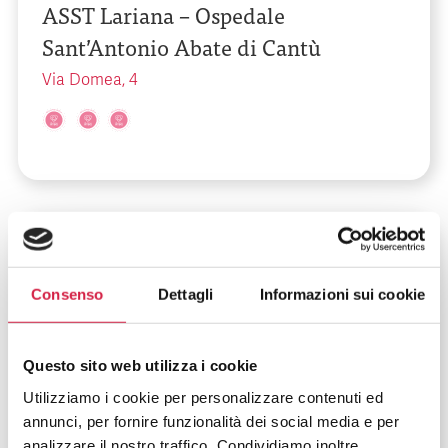
ASST Lariana – Ospedale
Sant’Antonio Abate di Cantù
Via Domea, 4
Lombardia
-
Como
Congregazione Suore Infermiere
Consenso
Dettagli
Informazioni sui cookie
dell’Addolorata – Ospedale Generale
di Zona Valduce di Como
Questo sito web utilizza i cookie
Via Dante Alighieri, 11
Utilizziamo i cookie per personalizzare contenuti ed
annunci, per fornire funzionalità dei social media e per
analizzare il nostro traffico. Condividiamo inoltre