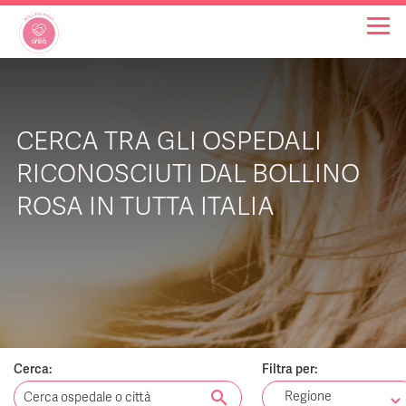
OSPEDALI BOLLINO ROSA
CERCA TRA GLI OSPEDALI
INIZIATIVE
RICONOSCIUTI DAL BOLLINO
ROSA IN TUTTA ITALIA
NOTIZIE
FAQ
CHI SIAMO
Cerca:
Filtra per:
search
Regione