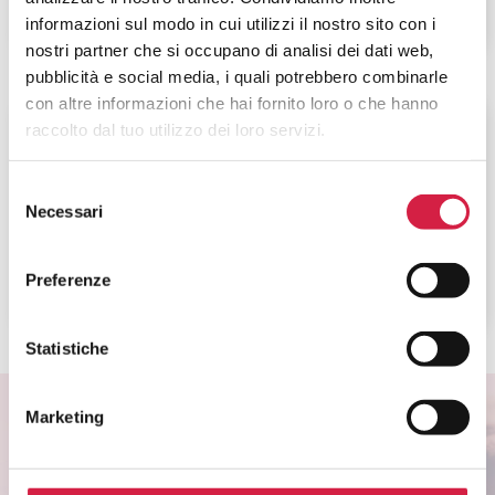
informazioni sul modo in cui utilizzi il nostro sito con i
nostri partner che si occupano di analisi dei dati web,
pubblicità e social media, i quali potrebbero combinarle
con altre informazioni che hai fornito loro o che hanno
Lombardia
-
Como
raccolto dal tuo utilizzo dei loro servizi.
Ospedale di Erba s.r.l.
Selezione
Necessari
del
Via Fatebenefratelli, 20
consenso
Preferenze
Statistiche
Marketing
ISCRIVITI ALLA NEWSLETTER