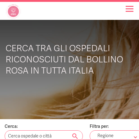
OSPEDALI BOLLINO ROSA
CERCA TRA GLI OSPEDALI
INIZIATIVE
RICONOSCIUTI DAL BOLLINO
ROSA IN TUTTA ITALIA
NOTIZIE
FAQ
CHI SIAMO
Cerca:
Filtra per:
search
Regione