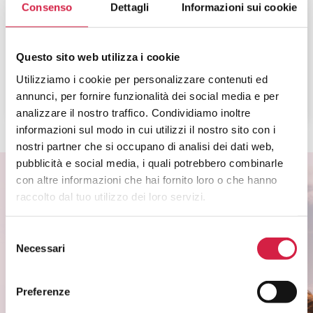
Casa di Cura Privata Di Lorenzo
Consenso
Dettagli
Informazioni sui cookie
S.p.A.
Via G. Amendola, 22
Questo sito web utilizza i cookie
Utilizziamo i cookie per personalizzare contenuti ed
annunci, per fornire funzionalità dei social media e per
analizzare il nostro traffico. Condividiamo inoltre
informazioni sul modo in cui utilizzi il nostro sito con i
nostri partner che si occupano di analisi dei dati web,
pubblicità e social media, i quali potrebbero combinarle
con altre informazioni che hai fornito loro o che hanno
raccolto dal tuo utilizzo dei loro servizi.
ISCRIVITI ALLA NEWSLETTER
Selezione
Scopri come partecipare alle iniziative degli
Necessari
del
ospedali Bollino Rosa.
consenso
Rimani informato sui temi di salute di
Preferenze
genere.