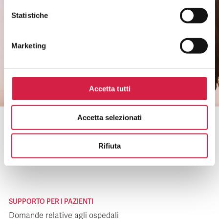
Non perderti i riconoscimenti agli ospedali e
Statistiche
ai servizi.
Marketing
CLICCA QUI
Accetta tutti
Accetta selezionati
Bollino Rosa è un progetto di
Rifiuta
SUPPORTO PER I PAZIENTI
Domande relative agli ospedali