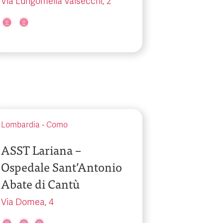
Via Lungomella Valsecchi, 2
Lombardia
-
Como
ASST Lariana –
Ospedale Sant’Antonio
Abate di Cantù
Via Domea, 4