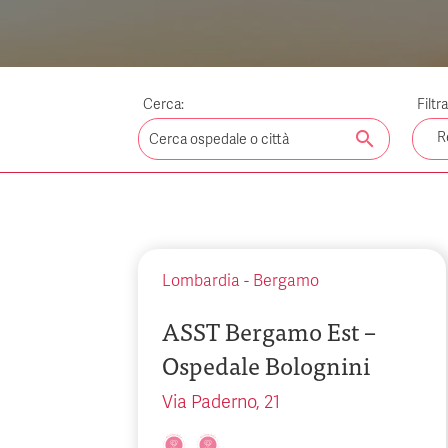
Cerca:
Filtr
search
R
Lombardia
-
Bergamo
ASST Bergamo Est –
Ospedale Bolognini
Via Paderno, 21