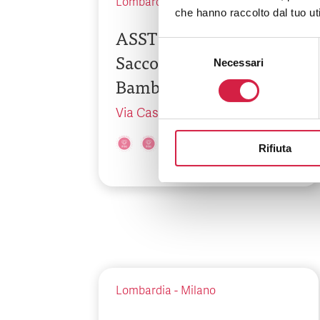
Lombardia
-
Milano
che hanno raccolto dal tuo uti
ASST Fatebenefratelli
Selezione
Sacco – Ospedale dei
Necessari
del
Bambini Vittore Buzzi
consenso
Via Castelvetro, 32
Rifiuta
Lombardia
-
Milano