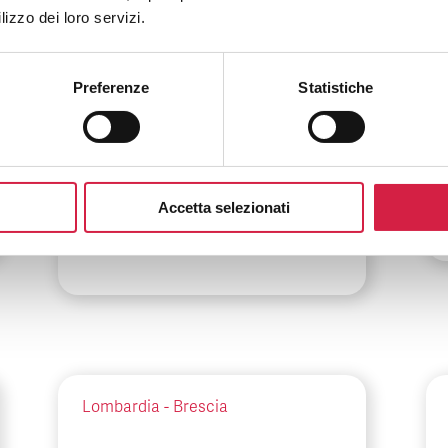
Lombardia
-
Milano
lizzo dei loro servizi.
ASST Fatebenefratelli
Sacco – Ospedale
Preferenze
Statistiche
Fatebenefratelli e
Oftalmico
Piazzale Principessa Clotilde, 3
Accetta selezionati
Lombardia
-
Brescia