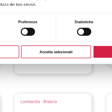
Lombardia
-
Milano
lizzo dei loro servizi.
ASST Fatebenefratelli
Sacco – Ospedale
Preferenze
Statistiche
Fatebenefratelli e
Oftalmico
Piazzale Principessa Clotilde, 3
Accetta selezionati
Lombardia
-
Brescia