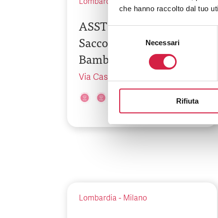
Lombardia
-
Milano
che hanno raccolto dal tuo uti
ASST Fatebenefratelli
Selezione
Sacco – Ospedale dei
Necessari
del
Bambini Vittore Buzzi
consenso
Via Castelvetro, 32
Rifiuta
Lombardia
-
Milano