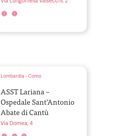
Via Lungomella Valsecchi, 2
Lombardia
-
Como
ASST Lariana –
Ospedale Sant’Antonio
Abate di Cantù
Via Domea, 4