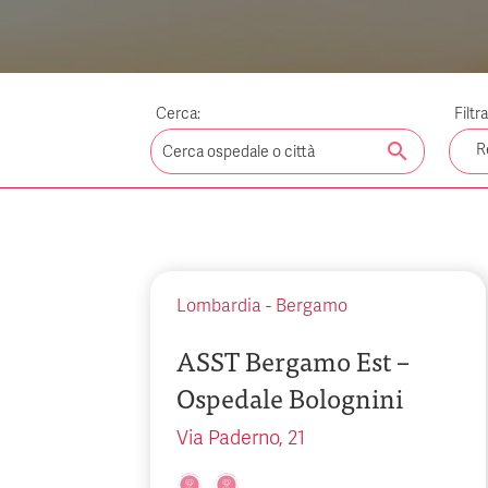
Cerca:
Filtr
search
R
Lombardia
-
Bergamo
ASST Bergamo Est –
Ospedale Bolognini
Via Paderno, 21