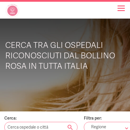
OSPEDALI BOLLINO ROSA
CERCA TRA GLI OSPEDALI
INIZIATIVE
RICONOSCIUTI DAL BOLLINO
ROSA IN TUTTA ITALIA
NOTIZIE
FAQ
CHI SIAMO
Cerca:
Filtra per:
search
Regione