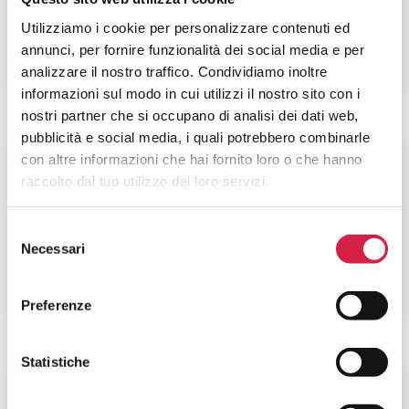
Via Andrea Gosa, 74
Utilizziamo i cookie per personalizzare contenuti ed
annunci, per fornire funzionalità dei social media e per
analizzare il nostro traffico. Condividiamo inoltre
informazioni sul modo in cui utilizzi il nostro sito con i
nostri partner che si occupano di analisi dei dati web,
pubblicità e social media, i quali potrebbero combinarle
Lombardia
-
Brescia
con altre informazioni che hai fornito loro o che hanno
raccolto dal tuo utilizzo dei loro servizi.
ASST Garda – Ospedale di Desenzano
Selezione
Località Montecroce
Necessari
del
consenso
Preferenze
Statistiche
Lombardia
-
Brescia