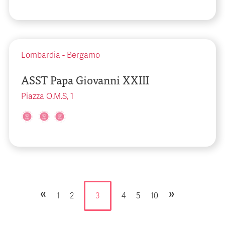
Lombardia
-
Bergamo
ASST Papa Giovanni XXIII
Piazza O.M.S, 1
«
»
1
2
3
4
5
10