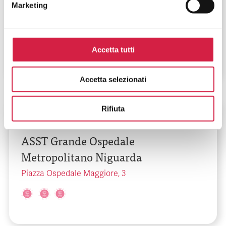
Marketing
ASST Garda – Ospedale di Manerbio
Via Lungomella Valsecchi, 2
Accetta tutti
Accetta selezionati
Rifiuta
Lombardia
-
Milano
ASST Grande Ospedale
Metropolitano Niguarda
Piazza Ospedale Maggiore, 3