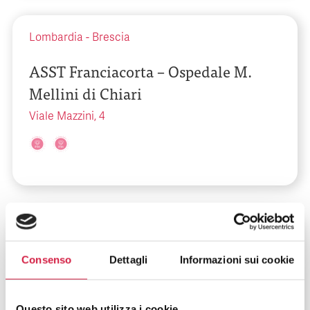
Lombardia
-
Brescia
ASST Franciacorta – Ospedale M.
Mellini di Chiari
Viale Mazzini, 4
Lombardia
-
Brescia
Consenso
Dettagli
Informazioni sui cookie
ASST Garda – Ospedale Civile la
Memoria di Gavardo
Questo sito web utilizza i cookie