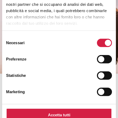
nostri partner che si occupano di analisi dei dati web,
Rimani informato sui temi di salute di
pubblicità e social media, i quali potrebbero combinarle
genere.
con altre informazioni che hai fornito loro o che hanno
Non perderti i riconoscimenti agli ospedali e
raccolto dal tuo utilizzo dei loro servizi.
ai servizi.
Selezione
Necessari
del
CLICCA QUI
consenso
Preferenze
Statistiche
Bollino Rosa è un progetto di
Marketing
Accetta tutti