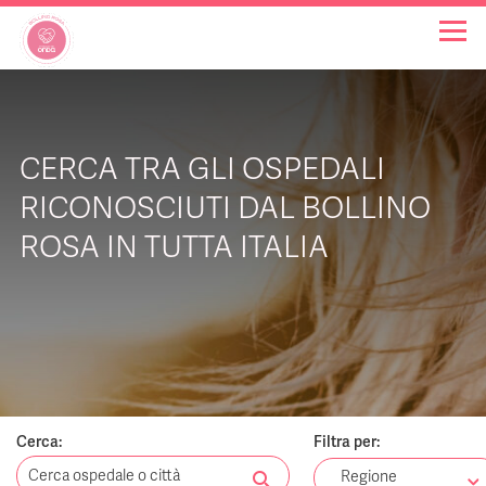
OSPEDALI BOLLINO ROSA
CERCA TRA GLI OSPEDALI
INIZIATIVE
RICONOSCIUTI DAL BOLLINO
ROSA IN TUTTA ITALIA
NOTIZIE
FAQ
CHI SIAMO
Cerca:
Filtra per:
search
Regione