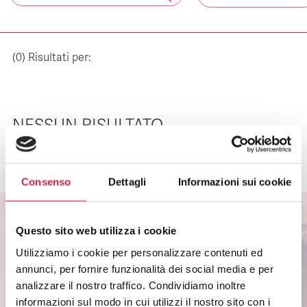
(
0
) Risultati per:
NESSUN RISULTATO
Consenso
Dettagli
Informazioni sui cookie
Questo sito web utilizza i cookie
Utilizziamo i cookie per personalizzare contenuti ed
ISCRIVITI ALLA NEWSLETTER
annunci, per fornire funzionalità dei social media e per
Scopri come partecipare alle iniziative degli
analizzare il nostro traffico. Condividiamo inoltre
ospedali Bollino Rosa.
informazioni sul modo in cui utilizzi il nostro sito con i